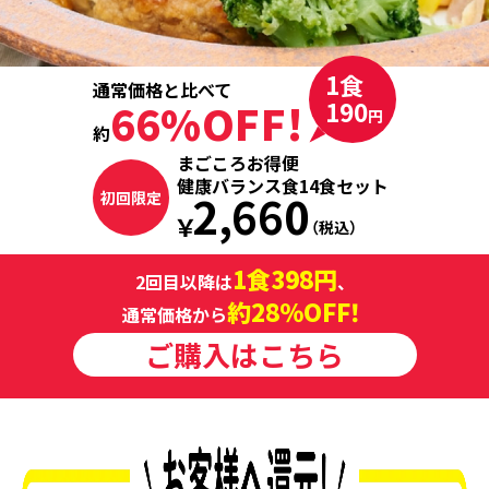
1食
通常価格と比べて
66%OFF
190
円
約
まごころお得便
健康バランス食14食セット
2,660
初回限定
￥
（税込）
1食398円
2回目以降は
、
約28％OFF
！
通常価格から
ご購入はこちら