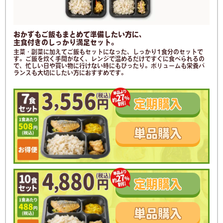
おかずもご飯もまとめて準備したい方に、
主食付きのしっかり満足セット。
主菜・副菜に加えてご飯もセットになった、しっかり1食分のセットで
す。ご飯を炊く手間がなく、レンジで温めるだけですぐに食べられるの
で、忙しい日や買い物に行けない時にもぴったり。ボリュームも栄養バ
ランスも大切にしたい方におすすめです。
定期
購入
単品
購入
定期
購入
単品
購入