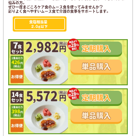
悩みの方。
ぜひ一度まごころケア食のムース食を使ってみませんか？
彩りよく食べやすいムース食で介護の食事をサポートします。
食塩相当量
2.0g
以下
定期
購入
単品
購入
定期
購入
単品
購入