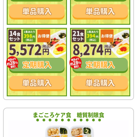
単品
購入
単品
購入
定期
購入
定期
購入
単品
購入
単品
購入
まごころケア食
糖質制限食