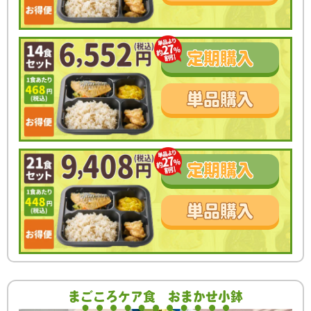
定期
購入
単品
購入
定期
購入
単品
購入
まごころケア食
おまかせ小鉢