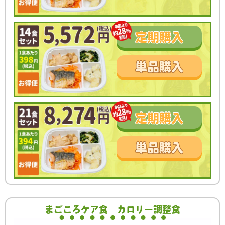
定期
購入
単品
購入
定期
購入
単品
購入
まごころケア食
カロリー調整食