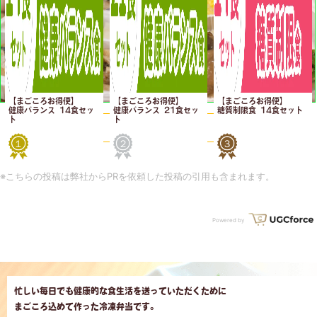
【まごころお得便】
【まごころお得便】
【まごころお得便】
健康バランス 14食セッ
健康バランス 21食セッ
糖質制限食 14食セット
ト
ト
忙しい毎日でも健康的な食生活を送っていただくために
まごころ込めて作った冷凍弁当です。