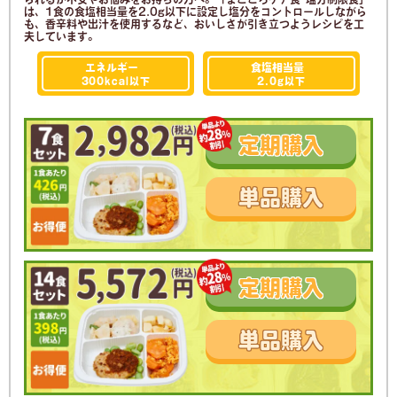
は、1食の食塩相当量を2.0g以下に設定し塩分をコントロールしながら
も、香辛料や出汁を使用するなど、おいしさが引き立つようレシピを工
夫しています。
エネルギー
食塩相当量
300kcal
以下
2.0g
以下
定期
購入
単品
購入
定期
購入
単品
購入