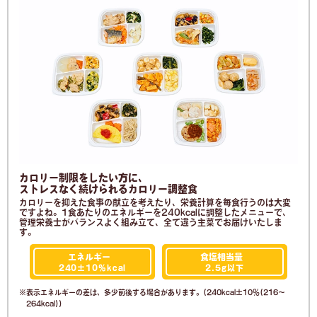
カロリー制限をしたい方に、
ストレスなく続けられるカロリー調整食
カロリーを抑えた食事の献立を考えたり、栄養計算を毎食行うのは大変
ですよね。1食あたりのエネルギーを240kcalに調整したメニューで、
管理栄養士がバランスよく組み立て、全て違う主菜でお届けいたしま
す。
エネルギー
食塩相当量
240±10%
kcal
2.5g
以下
表示エネルギーの差は、多少前後する場合があります。(240kcal±10％(216～
264kcal))