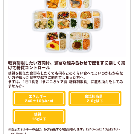
糖質制限したい方向け、豊富な組み合わせで飽きずに楽しく続
けて糖質コントロール
糖質を抑えた食事をしたくても何をどのくらい食べてよいのかわからな
い方や偏った食材や献立に飽きてしまった方へ。
まずは、1日1食を「まごころケア食 糖質制限食」に置き換えをしてみ
ませんか。
エネルギー
食塩相当量
240±10%
kcal
2.0g
以下
糖質
15g
以下
表示エネルギーの差は、多少前後する場合があります。(240kcal±10％(216～