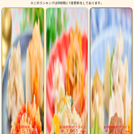
※このランキングは8時間に1度更新をしております。
お得便
特別プライス
お得便
特別プライス
お得便
特別プライス
¥ 5,159
¥ 7,661
¥ 5,159
(税抜)
(税抜)
(税抜)