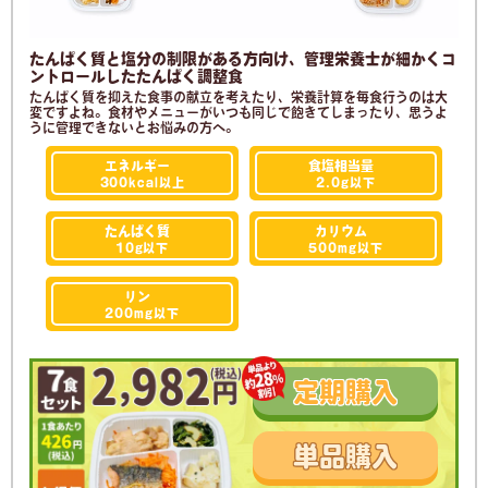
たんぱく質と塩分の制限がある方向け、管理栄養士が細かくコ
ントロールしたたんぱく調整食
たんぱく質を抑えた食事の献立を考えたり、栄養計算を毎食行うのは大
変ですよね。食材やメニューがいつも同じで飽きてしまったり、思うよ
うに管理できないとお悩みの方へ。
エネルギー
食塩相当量
300kcal
以上
2.0g
以下
たんぱく質
カリウム
10g
以下
500mg
以下
リン
200mg
以下
定期
購入
単品
購入