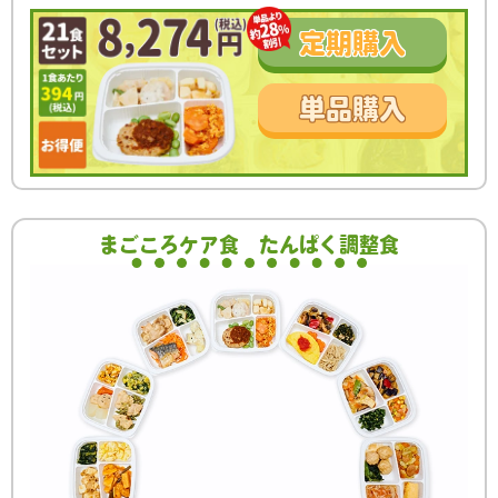
定期
購入
単品
購入
まごころケア食
たんぱく調整食