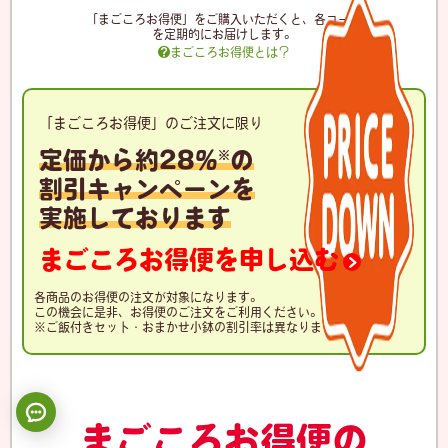
「まごころお得便」をご購入いただくと、各コース
を定期的にお届けします。

まごころお得便とは？
「まごころお得便」のご注文に限り
定価から約28%
の
※
割引キャンペーンを
実施しております
まごころお得便を申し込む
各商品のお得便の注文が対象になります。
この機会に是非、お得便のご注文をご利用ください。
※ご飯付きセット・おまかせ小鉢の割引率は異なります。
まごころお得便の