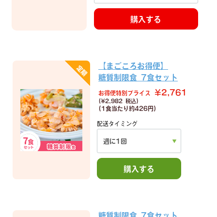
購入する
【まごころお得便】
糖質制限食 7食セット
¥2,761
お得便特別プライス
(¥2,982 税込)
(1食当たり
約426円)
配送タイミング
購入する
糖質制限食 7食セット