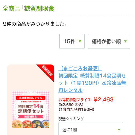
全商品
糖質制限食
9
件
の商品がみつかりました。
【まごころお得便】
初回限定 糖質制限14食定期セ
ット（1食190円）＆冷凍庫無
料レンタル
¥2,463
お得便特別プライス
(¥2,660 税込)
(1食当たり
約190円)
配送タイミング