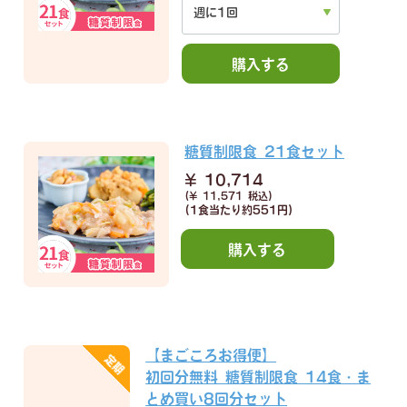
購入する
糖質制限食 21食セット
¥ 10,714
(¥ 11,571 税込)
(1食当たり
約551円)
購入する
【まごころお得便】
初回分無料 糖質制限食 14食・ま
とめ買い8回分セット