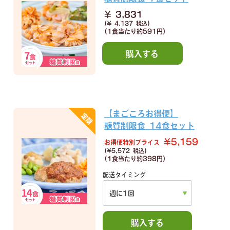
¥ 3,831
(¥ 4,137 税込)
(1食当たり
約591円)
購入する
【まごころお得便】
糖質制限食 14食セット
¥5,159
お得便特別プライス
(¥5,572 税込)
(1食当たり
約398円)
配送タイミング
購入する