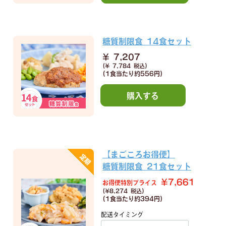
糖質制限食 14食セット
¥ 7,207
(¥ 7,784 税込)
(1食当たり
約556円)
購入する
【まごころお得便】
糖質制限食 21食セット
¥7,661
お得便特別プライス
(¥8,274 税込)
(1食当たり
約394円)
配送タイミング