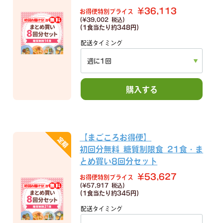
¥36,113
お得便特別プライス
(¥39,002 税込)
(1食当たり
約348円)
配送タイミング
購入する
【まごころお得便】
初回分無料 糖質制限食 21食・ま
とめ買い8回分セット
¥53,627
お得便特別プライス
(¥57,917 税込)
(1食当たり
約345円)
配送タイミング