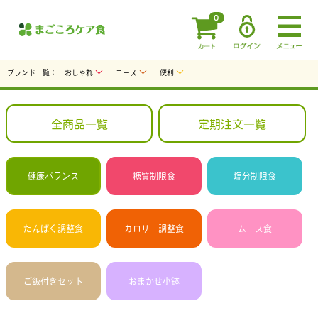
0
ブランド一覧：
おしゃれ
コース
便利
全商品一覧
定期注文一覧
健康バランス
糖質制限食
塩分制限食
たんぱく調整食
カロリー調整食
ムース食
ご飯付きセット
おまかせ小鉢