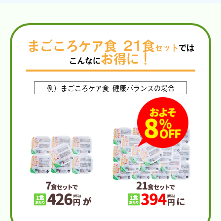
まごころケア食 21食
セット
では
お得に！
こんなに
例）まごころケア食
健康バランスの場合