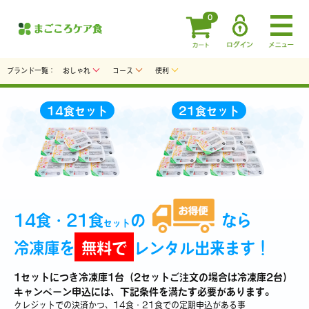
0
ブランド一覧：
おしゃれ
コース
便利
14食セット
21食セット
14食・21食
の
なら
セット
冷凍庫を
無料で
レンタル出来ます！
1セットにつき冷凍庫1台
（2セットご注文の場合は冷凍庫2台）
キャンペーン申込には、
下記条件を満たす必要があります。
クレジットでの決済かつ、14食・21食での定期申込がある事