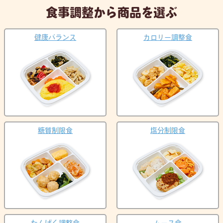
食事調整から商品を選ぶ
健康バランス
カロリー調整食
糖質制限食
塩分制限食
たんぱく調整食
ムース食