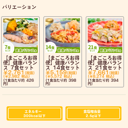
バリエーション
【まごころお得
【まごころお得
【まごころお得
便】健康バラン
便】健康バラン
便】健康バラン
ス 7食セット
ス 14食セット
ス 21食セット
￥2,761
￥5,159
￥7,661
(税抜)
(税抜)
(税抜)
(￥2,982
税込)
(￥5,572
税込)
(￥8,274
税込)
(1食当たり約 426
(1食当たり約 398
(1食当たり約 394
円)
円)
円)
エネルギー
食塩相当量
300kcal
以下
2.5g
以下