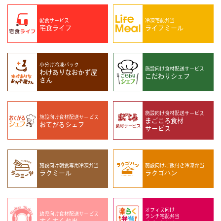
配食サービス
冷凍宅配弁当
宅食ライフ
ライフミール
小分け冷凍パック
施設向け
食材配送サービス
わけありなおかず屋
こだわりシェフ
さん
施設向け
食材配送サービス
施設向け
食材配送サービス
まごころ食材
おてがるシェフ
サービス
施設向け
朝食専用冷凍弁当
施設向け
ご飯付き冷凍弁当
ラクミール
ラクゴハン
オフィス向け
幼児向け
食材配送サービス
ランチ宅配弁当
すくすく弁当