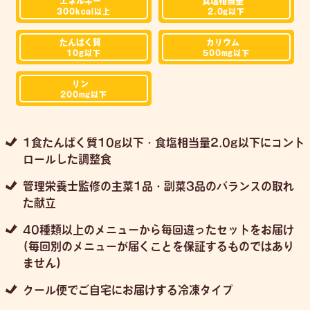
エネルギー
食塩相当量
300kcal
以上
2.0g
以下
たんぱく質
カリウム
10g
以下
500mg
以下
リン
200mg
以下
1食たんぱく質10g以下・食塩相当量2.0g以下にコント
ロールした調整食
管理栄養士監修の主菜1品・副菜3品のバランスの取れ
た献立
40種類以上のメニューから毎回違ったセットをお届け
(毎回別のメニューが届くことを保証するものではあり
ません)
クール便でご自宅にお届けする冷凍タイプ