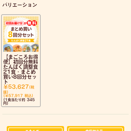
バリエーション
【まごころお得
便】初回分無料
たんぱく調整食
21食・まとめ
買い8回分セッ
ト
￥53,627
(税
抜)
(￥57,917
税込)
(1食当たり約 345
円)