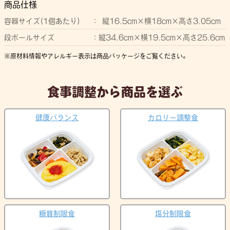
商品仕様
容器サイズ(1個あたり)
縦16.5cm×横18cm×高さ3.05cm
段ボールサイズ
縦34.6cm×横19.5cm×高さ25.6cm
原材料情報やアレルギー表示は商品パッケージをご覧ください。
食事調整から商品を選ぶ
健康バランス
カロリー調整食
糖質制限食
塩分制限食