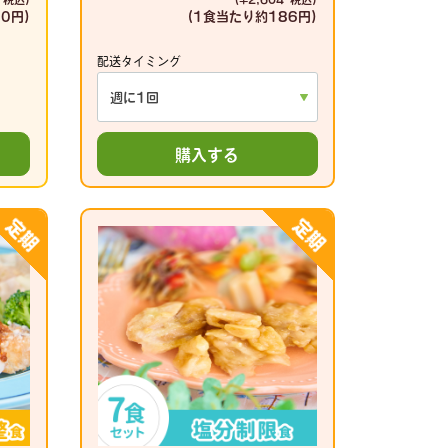
0円)
(1食当たり
約186円)
配送タイミング
購入する