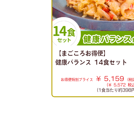
【まごころお得便】
健康バランス 14食セット
¥ 5,159
お得便
特別プライス
(税
(¥ 5,572 税
(1食当たり
約398