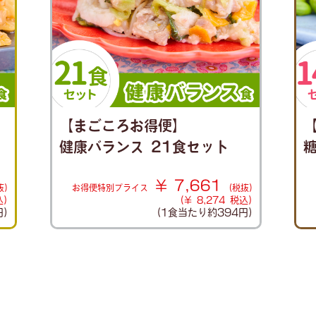
【まごころお得便】
健康バランス 21食セット
¥ 7,661
抜)
お得便
特別プライス
(税抜)
込)
(¥ 8,274 税込)
円)
(1食当たり
約394円)