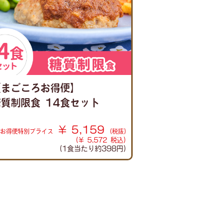
【まごころお得便】
糖質制限食 14食セット
¥ 5,159
お得便
特別プライス
(税抜)
(¥ 5,572 税込)
(1食当たり
約398円)