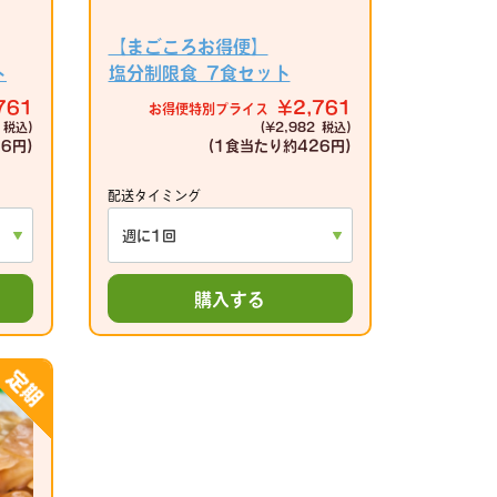
【まごころお得便】
ト
塩分制限食 7食セット
761
¥2,761
お得便特別プライス
 税込)
(¥2,982 税込)
6円)
(1食当たり
約426円)
配送タイミング
購入する