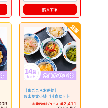
購入する
【まごころお得便】
おまかせ小鉢 14食セット
009
¥2,411
お得便特別プライス
 税込)
(¥2,604 税込)