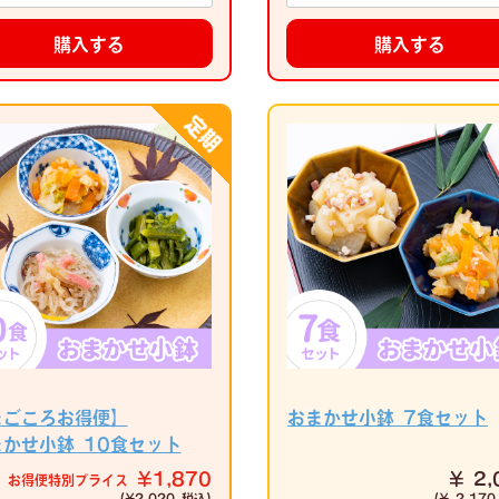
購入する
購入する
まごころお得便】
おまかせ小鉢 7食セット
まかせ小鉢 10食セット
¥1,870
¥ 2,
お得便特別プライス
(¥2,020 税込)
(¥ 2,170