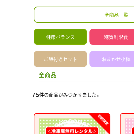
全商品一覧
健康バランス
糖質制限食
ご飯付きセット
おまかせ小鉢
全商品
75
件
の商品がみつかりました。