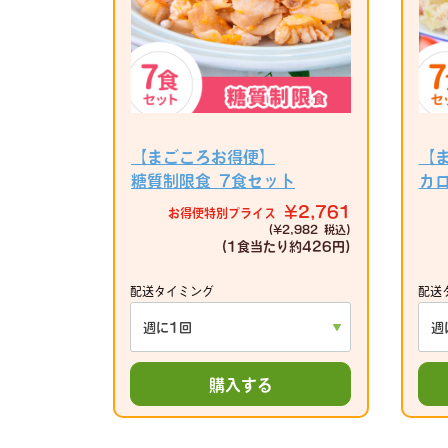
【まごころお得便】
【
糖質制限食 7食セット
カ
¥2,761
お得便特別プライス
(¥2,982 税込)
(1食当たり
約426円)
配送タイミング
配送
購入する