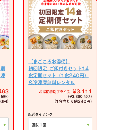
【まごころお得便】
定期
初回限定 ご飯付きセット14
冷凍
食定期セット（1食240円）
＆冷凍庫無料レンタル
463
¥3,111
お得便特別プライス
 税込)
(¥3,360 税込)
0円)
(1食当たり
約240円)
配送タイミング