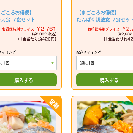
まごころお得便】
【まごころお得便】
ース食 7食セット
たんぱく調整食 7食セッ
¥2,761
¥2,
お得便特別プライス
お得便特別プライス
(¥2,982 税込)
(¥2,982
(1食当たり
約426円)
(1食当たり
約42
タイミング
配送タイミング
購入する
購入する