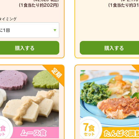
(1食当たり
約202円)
(1食当たり
約31
タイミング
購入する
購入する