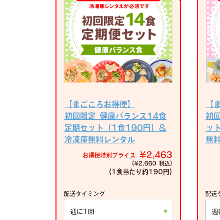
【まごころお得便】
【
初回限定 健康バランス14食
初
定期セット（1食190円）＆
ッ
冷凍庫無料レンタル
無
¥2,463
お得便特別プライス
(¥2,660 税込)
(1食当たり
約190円)
配送タイミング
配送