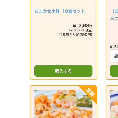
おまかせ小鉢 10食セット
【
ム
¥ 2,685
(¥ 2,900 税込)
(1食当たり
約290円)
配送
購入する