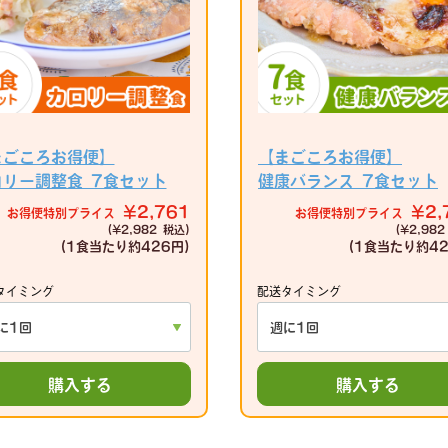
まごころお得便】
【まごころお得便】
ロリー調整食 7食セット
健康バランス 7食セット
¥2,761
¥2,
お得便特別プライス
お得便特別プライス
(¥2,982 税込)
(¥2,982
(1食当たり
約426円)
(1食当たり
約42
タイミング
配送タイミング
購入する
購入する