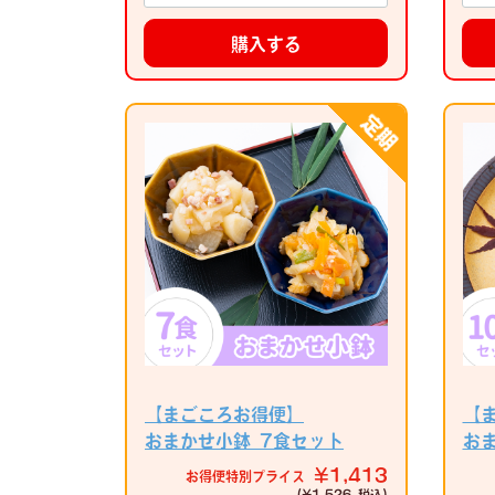
購入する
【まごころお得便】
【
おまかせ小鉢 7食セット
お
¥1,413
お得便特別プライス
(¥1,526 税込)