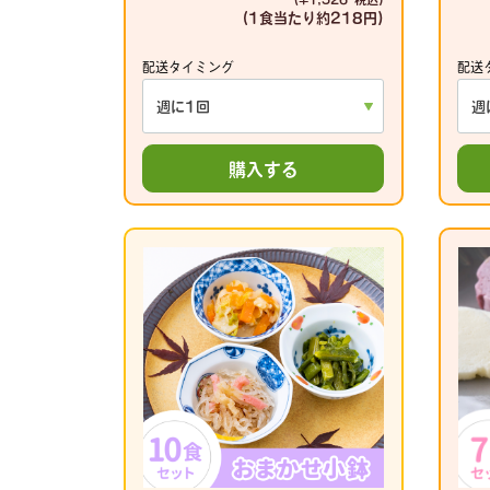
(1食当たり
約218円)
配送タイミング
配送
購入する