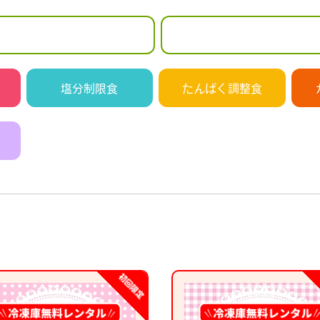
塩分制限食
たんぱく調整食