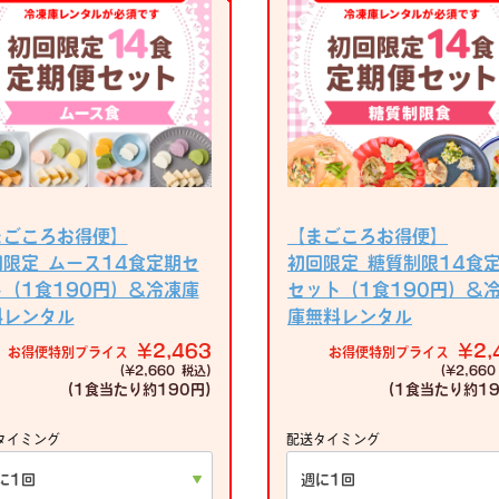
まごころお得便】
【まごころお得便】
回限定 ムース14食定期セ
初回限定 糖質制限14食
ト（1食190円）＆冷凍庫
セット（1食190円）＆
料レンタル
庫無料レンタル
¥2,463
¥2,
お得便特別プライス
お得便特別プライス
(¥2,660 税込)
(¥2,660
(1食当たり
約190円)
(1食当たり
約19
タイミング
配送タイミング