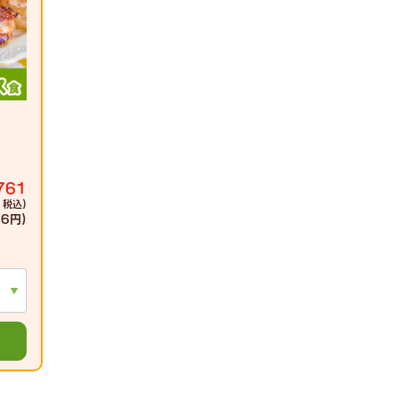
761
 税込)
6円)