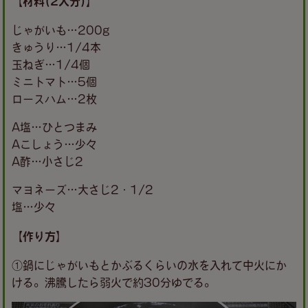
【材料(2人分)】
じゃがいも…200g
きゅうり…1/4本
玉ねぎ…1/4個
ミニトマト…5個
ロースハム…2枚
A塩…ひとつまみ
Aこしょう…少々
A酢…小さじ2
マヨネーズ…大さじ2・1/2
塩…少々
【作り方】
①鍋にじゃがいもとかぶるくらいの水を入れて中火にか
ける。沸騰したら弱火で約30分ゆでる。