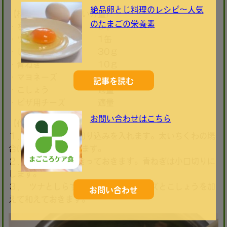
絶品卵とじ料理のレシピ～人気
【材料】（作りやすい分量）
のたまごの栄養素
・ちくわ 5本
・ツナ缶 1缶
・しらす 30ｇ
・青ねぎ 10ｇ
・マヨネーズ 大さじ１
記事を読む
・こしょう 適量
・ピザ用チーズ 適量
お問い合わせはこちら
【作り方】
１． ちくわに縦に切り込みを入れます。太いちくわの場
合は、縦半分に切ります。
２． ツナ缶は油をきっておきます。青ねぎは小口切りに
します。
３． ツナとしらす、青ねぎにマヨネーズとこしょうを加
お問い合わせ
えて和えておきます。