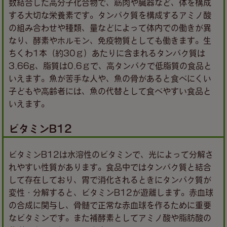
数結合した高分子化合物で、筋肉や臓器など、体を構成
する大切な栄養素です。タンパク質を構成するアミノ酸
の組み合わせや種類、量などによって体内での働きが異
なり、酵素やホルモン、免疫物質としても働きます。生
ちくわ1本（約30ｇ）あたりに含まれるタンパク質は
3.66g、脂質は0.6ｇで、高タンパクで低脂質の食品と
いえます。魚が苦手な人や、魚の骨があると食べにくい
子どもや高齢者には、魚の代替として食べやすい食品と
いえます。
ビタミンB12
ビタミンB12は水溶性のビタミンで、光によって分解さ
れやすい性質があります。食品中ではタンパク質と結合
して存在しており、胃で消化されるときにタンパク質が
変性・分解すると、ビタミンB12が遊離します。赤血球
の合成に関与し、骨髄で正常な赤血球を作るために重要
なビタミンです。また補酵素としてアミノ酸や脂肪酸の