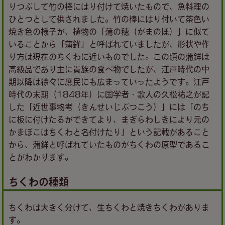
りつぶして竹の棒にはり付けて焼いたもので、魚料理の
ひとつとして供されました。竹の棒にはり付いて茶色い
焼き色の様子が、植物の「蒲の穂（がまのほ）」に似て
いることから「蒲鉾」と呼ばれていましたが、形状や作
り方は現在のちくわに近いものでした。この頃の蒲鉾は
高級品であり主に貴族の食べ物でしたが、江戸時代の中
期以降は徐々に庶民にも広まっていったようです。江戸
時代の末期（1848年）に国学者・歌人の久松祐之が記
した「近世事物考（きんせいじぶつこう）」には「のち
に板に付けたるができてより、まぎらわしきにより元の
かまぼこはちくわと名付けたり」という記載があること
から、蒲鉾と呼ばれていたものがちくわの原型であるこ
とがわかります。
ちくわの種類
ちくわは大きく分けて、生ちくわと焼きちくわがありま
す。