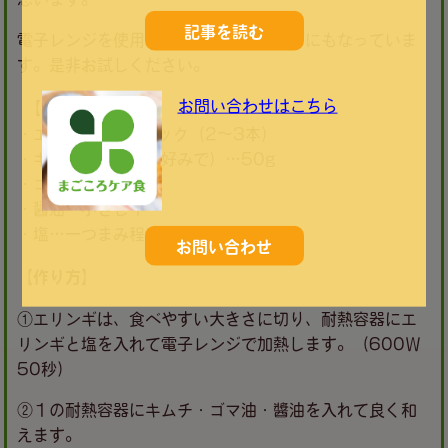
記事を読む
電子レンジを使用することで時短レシピにもなっていま
す。是非お試しください。
お問い合わせはこちら
【材料】
・エリンギ… 1パック（2～3本）
・キムチ（種類はお好みで）…50g
・ゴマ油…小さじ１
・醤油…小さじ１
・塩…一つまみ程度
お問い合わせ
【作り方】
①エリンギは、食べやすい大きさに切り、耐熱容器にエ
リンギと塩を入れて電子レンジで加熱します。（600Ｗ
50秒）
②１の耐熱容器にキムチ・ゴマ油・醬油を入れて良く和
えます。