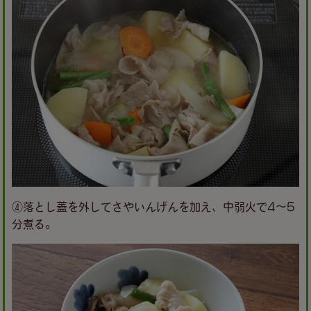
④落とし蓋を外してさやいんげんを加え、中弱火で4〜5
分煮る。