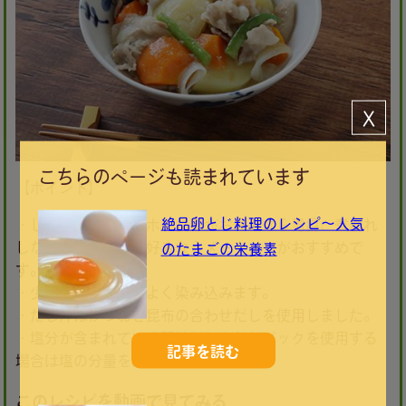
Ｘ
こちらのページも読まれています
【ポイント】
絶品卵とじ料理のレシピ～人気
・じゃがいもはホクホク食感がお好みなら男爵、煮崩れ
しない仕上がりがお好みならメークインがおすすめで
のたまごの栄養素
す。
・少し冷ますと味がよく染み込みます。
・だし汁はかつおと昆布の合わせだしを使用しました。
・塩分が含まれている顆粒だしやだしパックを使用する
記事を読む
場合は塩の分量を調整してください。
このレシピを動画で見てみる