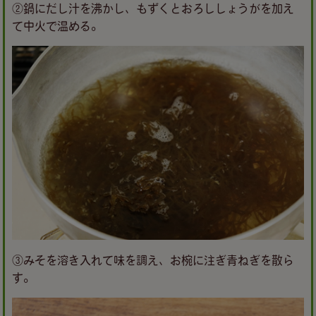
②鍋にだし汁を沸かし、もずくとおろししょうがを加え
て中火で温める。
③みそを溶き入れて味を調え、お椀に注ぎ青ねぎを散ら
す。