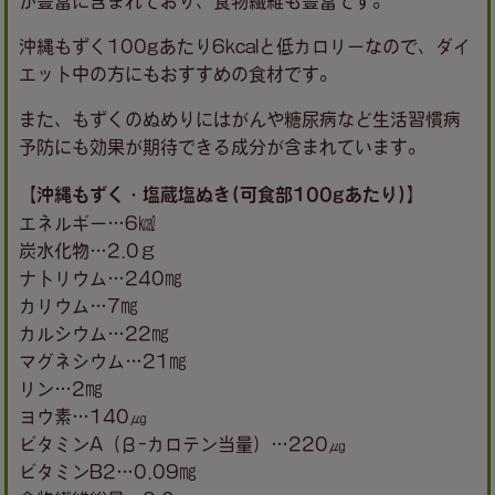
が豊富に含まれており、食物繊維も豊富です。
沖縄もずく100gあたり6kcalと低カロリーなので、ダイ
エット中の方にもおすすめの食材です。
また、もずくのぬめりにはがんや糖尿病など生活習慣病
予防にも効果が期待できる成分が含まれています。
【沖縄もずく・塩蔵塩ぬき(可食部100gあたり)】
エネルギー…6㎉
炭水化物…2.0ｇ
ナトリウム…240㎎
カリウム…7㎎
カルシウム…22㎎
マグネシウム…21㎎
リン…2㎎
ヨウ素…140㎍
ビタミンA（β-カロテン当量）…220㎍
ビタミンB2…0.09㎎