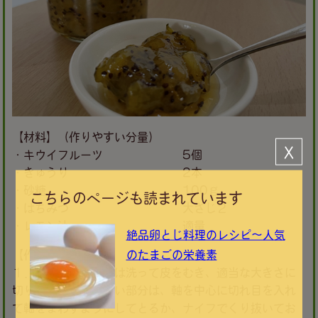
【材料】（作りやすい分量）
Ｘ
・キウイフルーツ 5個
・きゅうり 2本
・砂糖 100ｇ
こちらのページも読まれています
・はちみつ 大さじ２
・レモン汁 適量
絶品卵とじ料理のレシピ～人気
のたまごの栄養素
【作り方】
１．キウイフルーツは洗って皮をむき、適当な大きさに
切ります。軸のかたい部分は、軸を中心に切れ目を入れ
て軸をまわすようにしてとるか、ナイフでくり抜いてお