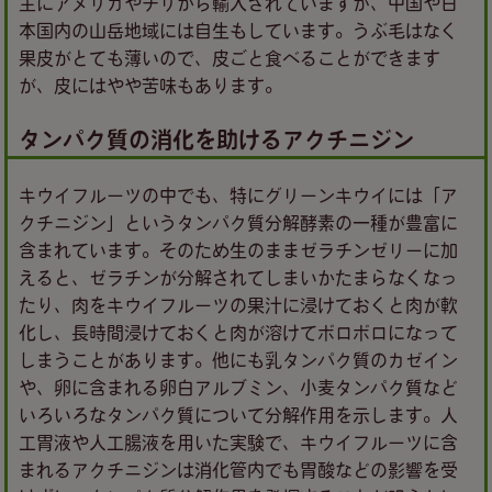
主にアメリカやチリから輸入されていますが、中国や日
本国内の山岳地域には自生もしています。うぶ毛はなく
果皮がとても薄いので、皮ごと食べることができます
が、皮にはやや苦味もあります。
タンパク質の消化を助けるアクチニジン
キウイフルーツの中でも、特にグリーンキウイには「ア
クチニジン」というタンパク質分解酵素の一種が豊富に
含まれています。そのため生のままゼラチンゼリーに加
えると、ゼラチンが分解されてしまいかたまらなくなっ
たり、肉をキウイフルーツの果汁に浸けておくと肉が軟
化し、長時間浸けておくと肉が溶けてボロボロになって
しまうことがあります。他にも乳タンパク質のカゼイン
や、卵に含まれる卵白アルブミン、小麦タンパク質など
いろいろなタンパク質について分解作用を示します。人
工胃液や人工腸液を用いた実験で、キウイフルーツに含
まれるアクチニジンは消化管内でも胃酸などの影響を受